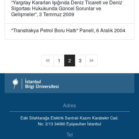
“Yargıtay Kararları Işığında Deniz Ticareti ve Deniz
Sigortası Hukukunda Güncel Sorunlar ve
Gelişmeler”, 3 Temmuz 2009
"Transtrakya Petrol Boru Hattı" Paneli, 6 Aralık 2004
(current)
1
2
3
Adres
Eski Silahtarağa Elektrik Santralı Kazım Karabekir Cad.
No: 2/13 34060 Eyüpsultan İstanbul
Tel